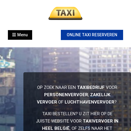
Skip
to
content
Taxi Bestellen
Taxi België
Menu
ONLINE TAXI RESERVEREN
OP ZOEK NAAR EEN
TAXIBEDRIJF
VOOR
PERSONENVERVOER
,
ZAKELIJK
VERVOER
OF
LUCHTHAVENVERVOER
?
TAXI BESTELLEN? U ZIT HIER OP DE
JUISTE WEBSITE VOOR
TAXIVERVOER IN
HEEL BELGIË
, OF ZELFS NAAR HET